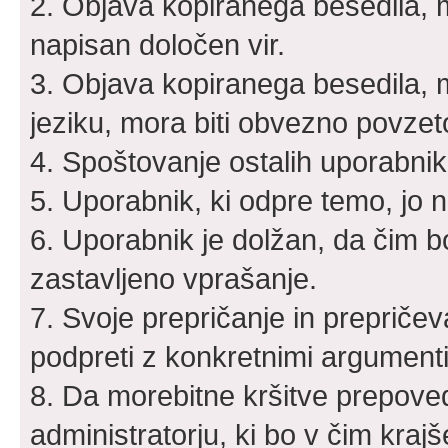
2. Objava kopiranega besedila, 
napisan določen vir.
3. Objava kopiranega besedila, m
jeziku, mora biti obvezno povzet
4. Spoštovanje ostalih uporabni
5. Uporabnik, ki odpre temo, jo n
6. Uporabnik je dolžan, da čim b
zastavljeno vprašanje.
7. Svoje prepričanje in prepriče
podpreti z konkretnimi argumenti
8. Da morebitne kršitve prepoved
administratorju, ki bo v čim kra