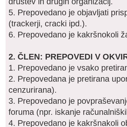
društev in drugih organizacij.
5. Prepovedano je objavljati pri
(trackerji, cracki ipd.).
6. Prepovedano je kakršnokoli ža
2. ČLEN: PREPOVEDI V OKV
1. Prepovedano je vsako pretiran
2. Prepovedana je pretirana upora
cenzurirana).
3. Prepovedano je povpraševanje 
foruma (npr. iskanje računalniških 
4. Prepovedano je kakršnakoli obj