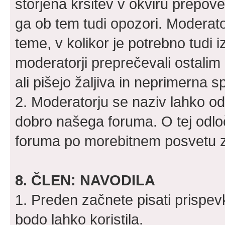
storjena kršitev v okviru prepov
ga ob tem tudi opozori. Moderator
teme, v kolikor je potrebno tudi i
moderatorji preprečevali ostali
ali pišejo žaljiva in neprimerna s
2. Moderatorju se naziv lahko od
dobro našega foruma. O tej odloči
foruma po morebitnem posvetu z 
8. ČLEN: NAVODILA
1. Preden začnete pisati prispev
bodo lahko koristila.